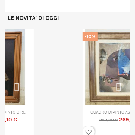
LE NOVITA' DI OGGI
-10%
QUADRO DIPINTO ASTRATTO G....
269,10 €
299,00 €
favorite_border