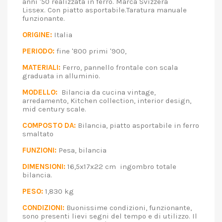
anni '50 realizzata in ferro. Marca Svizzera
Lissex. Con piatto asportabile.Taratura manuale
funzionante.
ORIGINE:
Italia
PERIODO:
fine '800 primi '900,
MATERIALI:
Ferro, pannello frontale con scala
graduata in alluminio.
MODELLO:
Bilancia da cucina vintage,
arredamento, Kitchen collection, interior design,
mid century scale.
COMPOSTO DA:
Bilancia, piatto asportabile in ferro
smaltato
FUNZIONI:
Pesa, bilancia
DIMENSIONI:
16,5x17x22 cm ingombro totale
bilancia.
PESO:
1,830 kg
CONDIZIONI:
Buonissime condizioni, funzionante,
sono presenti lievi segni del tempo e di utilizzo. Il