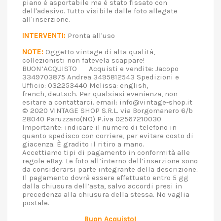
piano è asportabile ma è stato fissato con
dell'adesivo. Tutto visibile dalle foto allegate
all'inserzione.
INTERVENTI:
Pronta all'uso
NOTE:
Oggetto vintage di alta qualità,
collezionisti non fatevela scappare!
BUON’ACQUISTO Acquisti e vendite: Jacopo
3349703875 Andrea 3495812543 Spedizioni e
Ufficio: 032253440 Melissa: english,
french, deutsch. Per qualsiasi evenienza, non
esitare a contattarci. email: info@vintage-shop.it
© 2020 VINTAGE SHOP S.R.L. via Borgomanero 6/b
28040 Paruzzaro(NO) P.iva 02567210030
Importante: indicare il numero di telefono in
quanto spedisco con corriere, per evitare costo di
giacenza. È gradito il ritiro a mano.
Accettiamo tipi di pagamento in conformità alle
regole eBay. Le foto all’interno dell’inserzione sono
da considerarsi parte integrante della descrizione.
Il pagamento dovrà essere effettuato entro 5 gg
dalla chiusura dell’asta, salvo accordi presi in
precedenza alla chiusura della stessa. No vaglia
postale.
Buon Acquisto!