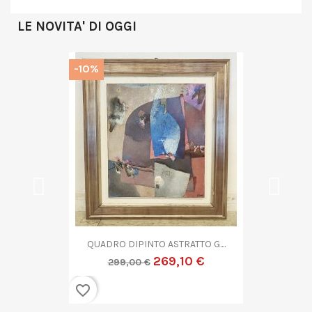
LE NOVITA' DI OGGI
-10%
QUADRO DIPINTO ASTRATTO G....
269,10 €
299,00 €
favorite_border