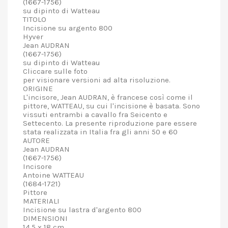
(1667-1756)
su dipinto di Watteau
TITOLO
Incisione su argento 800
Hyver
Jean AUDRAN
(1667-1756)
su dipinto di Watteau
Cliccare sulle foto
per visionare versioni ad alta risoluzione.
ORIGINE
L'incisore, Jean AUDRAN, è francese così come il
pittore, WATTEAU, su cui l'incisione è basata. Sono
vissuti entrambi a cavallo fra Seicento e
Settecento. La presente riproduzione pare essere
stata realizzata in Italia fra gli anni 50 e 60
AUTORE
Jean AUDRAN
(1667-1756)
Incisore
Antoine WATTEAU
(1684-1721)
Pittore
MATERIALI
Incisione su lastra d'argento 800
DIMENSIONI
14.5 x 18 cm