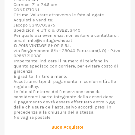
Cornice: 21 x 24.5 cm
CONDIZIONI
Ottime. Valutare attraverso le foto allegate.
Acquisti e vendite:
Jacopo 3349703875
Spedizioni e Ufficio: 032253440
Per qualsiasi evenienza, non esitare a contattarci.
email: info@vintage-shop.it
© 2018 VINTAGE SHOP S.R.L.
via Borgomanero 6/b - 28040 Paruzzaro(NO) - P.iva
02567210030
Importante: indicare il numero di telefono in
quanto spedisco con corriere, per evitare costo di
giacenza.
È gradito il ritiro a mano.
Accettiamo tipi di pagamento in conformità alle
regole eBay.
Le foto all’interno dell’inserzione sono da
considerarsi parte integrante della descrizione.
Il pagamento dovrà essere effettuato entro 5 gg
dalle chiusura dell’asta, salvo accordi presi in
precedenza alla chiusura della stessa.
No vaglia postale.
Buon Acquisto!