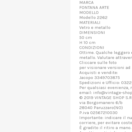
MARCA
FONTANA ARTE
MODELLO
Modello 2262
MATERIALI
Vetro e metallo
DIMENSIONI
50 cm
H 10 cm
CONDIZIONI
Ottime. Qualche leggero 
metallo. Valutare attraver
Cliccare sulle foto
per visionare versioni ad 
Acquisti e vendite:
Jacopo 3349703875
Spedizioni e Ufficio: 03
Per qualsiasi evenienza, n
email: info@vintage-shop
© 2019 VINTAGE SHOP S.R.
via Borgomanero 6/b
28040 Paruzzaro(NO)
P.iva 02567210030
Importante: indicare il n
corriere, per evitare cost
È gradito il ritiro a mano.