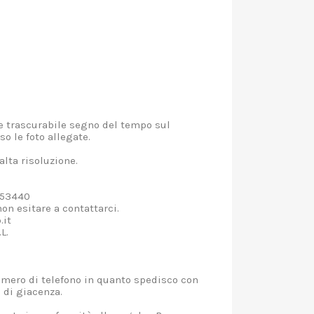
e trascurabile segno del tempo sul
so le foto allegate.
alta risoluzione.
2253440
on esitare a contattarci.
.it
L.
umero di telefono in quanto spedisco con
o di giacenza.