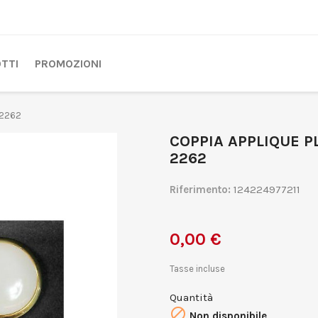
TTI
PROMOZIONI
 2262
COPPIA APPLIQUE P
2262
Riferimento:
124224977211
0,00 €
Tasse incluse
Quantità

Non disponibile