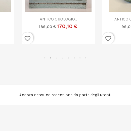


Anteprima
Anteprima
ANTICO CESTINO VINTAGE...
GRANDE VASO VETRO MURANO
89,10 €
179,10 €
99,00 €
199,00 €
favorite_border
Ancora nessuna recensione da parte degli utenti.