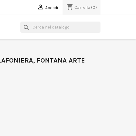
shopping_cart

Carrello
(0)
Accedi
search
LAFONIERA, FONTANA ARTE