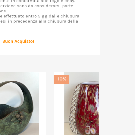
nto in conformità alle regole eBay.
nserzione sono da considerarsi parte
one.
 effettuato entro 5 gg dalle chiusura
resi in precedenza alla chiusura della
Buon Acquisto!
-10%
-10%