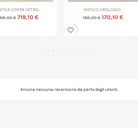


Anteprima
Anteprima
ANTICO CESTINO VINTAGE...
GRANDE VASO VETRO MURANO
89,10 €
179,10 €
99,00 €
199,00 €
favorite_border
Ancora nessuna recensione da parte degli utenti.