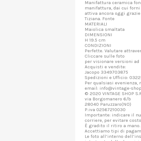
Manifattura ceramica fond
manifattura, dai cui forni
attiva ancora oggi grazie 
Tiziana. Fonte
MATERIALI
Maiolica smaltata
DIMENSIONI
H 19.5 cm
CONDIZIONI
Perfette. Valutare attraver
Cliccare sulle foto
per visionare versioni ad 
Acquisti e vendite:
Jacopo 3349703875
Spedizioni e Ufficio: 03
Per qualsiasi evenienza, n
email: info@vintage-shop
© 2020 VINTAGE SHOP S.R
via Borgomanero 6/b
28040 Paruzzaro(NO)
P.iva 02567210030
Importante: indicare il n
corriere, per evitare cost
È gradito il ritiro a mano.
Accettiamo tipi di pagame
Le foto all’interno dell’i