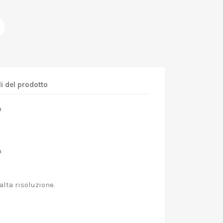
i del prodotto
a
a
alta risoluzione.