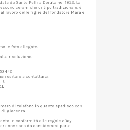
ata da Sante Pelli a Deruta nel 1952. La
 escono ceramiche di tipo tradizionale, è
al lavoro delle figlie del fondatore Mara e
so le foto allegate.
alta risoluzione.
2253440
on esitare a contattarci.
.it
.L.
umero di telefono in quanto spedisco con
o di giacenza.
nto in conformità alle regole eBay.
nserzione sono da considerarsi parte