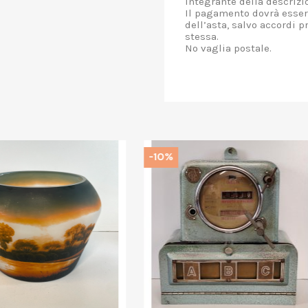
integrante della descrizi
Il pagamento dovrà essere
dell’asta, salvo accordi p
stessa.
No vaglia postale.
%
-10%