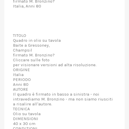
firmato M. Bronzino?
Italia, Anni 80
TITOLO
Quadro in olio su tavola
Baite a Gressoney,
Champsil
firmato M. Bronzino?
Cliccare sulle foto
per visionare versioni ad alta risoluzione.
ORIGINE
Italia
PERIODO
Anni 80
AUTORE
Il quadro è firmato in basso a sinistra - noi
intravediamo M. Bronzino - ma non siamo riusciti
a risalire all'autore.
TECNICA
Olio su tavola
DIMENSIONI
40 x 30 cm
CONDIZIONI