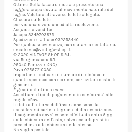
Ottime. Sulla fascia sinistra è presente una
leggera crepa dovuta al movimento naturale del
legno. Valutare attraverso le foto allegate.
Cliccare sulle foto
per visionare versioni ad alta risoluzione.
Acquisti e vendite:
Jacopo 3349703875
Spedizioni e Ufficio: 032253440
Per qualsiasi evenienza, non esitare a contattarci.
email: info@vintage-shop.it
© 2020 VINTAGE SHOP S.R.L.
via Borgomanero 6/b
28040 Paruzzaro(NO)
P.iva 02567210030
Importante: indicare il numero di telefono in
quanto spedisco con corriere, per evitare costo di
giacenza.
È gradito il ritiro a mano.
Accettiamo tipi di pagamento in conformità alle
regole eBay.
Le foto all’interno dell’inserzione sono da
considerarsi parte integrante della descrizione.
Il pagamento dovrà essere effettuato entro 5 gg
dalle chiusura dell’asta, salvo accordi presi in
precedenza alla chiusura della stessa.
No vaglia postale.