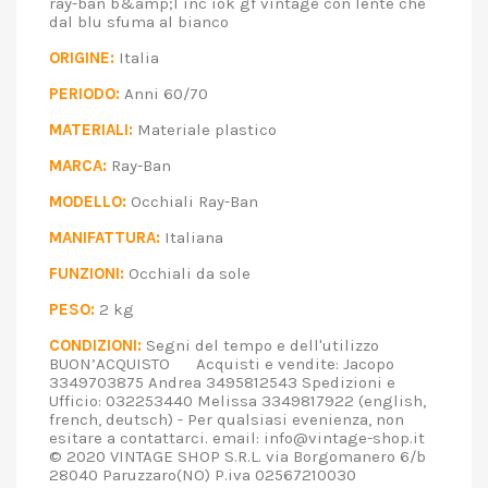
ray-ban b&amp;l inc iok gf vintage con lente che
dal blu sfuma al bianco
ORIGINE:
Italia
PERIODO:
Anni 60/70
MATERIALI:
Materiale plastico
MARCA:
Ray-Ban
MODELLO:
Occhiali Ray-Ban
MANIFATTURA:
Italiana
FUNZIONI:
Occhiali da sole
PESO:
2 kg
CONDIZIONI:
Segni del tempo e dell'utilizzo
BUON’ACQUISTO Acquisti e vendite: Jacopo
3349703875 Andrea 3495812543 Spedizioni e
Ufficio: 032253440 Melissa 3349817922 (english,
french, deutsch) - Per qualsiasi evenienza, non
esitare a contattarci. email: info@vintage-shop.it
© 2020 VINTAGE SHOP S.R.L. via Borgomanero 6/b
28040 Paruzzaro(NO) P.iva 02567210030