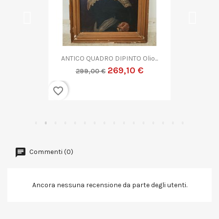
QUADRO DIPINTO ASTRATTO G....
269,10 €
299,00 €
favorite_border
Commenti (0)
Ancora nessuna recensione da parte degli utenti.