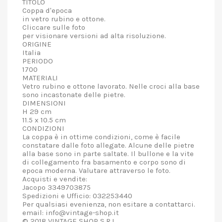
TITOLO
Coppa d'epoca
in vetro rubino e ottone.
Cliccare sulle foto
per visionare versioni ad alta risoluzione.
ORIGINE
Italia
PERIODO
1700
MATERIALI
Vetro rubino e ottone lavorato. Nelle croci alla base
sono incastonate delle pietre.
DIMENSIONI
H 29 cm
11.5 x 10.5 cm
CONDIZIONI
La coppa è in ottime condizioni, come è facile
constatare dalle foto allegate. Alcune delle pietre
alla base sono in parte saltate. Il bullone e la vite
di collegamento fra basamento e corpo sono di
epoca moderna. Valutare attraverso le foto.
Acquisti e vendite:
Jacopo 3349703875
Spedizioni e Ufficio: 032253440
Per qualsiasi evenienza, non esitare a contattarci.
email: info@vintage-shop.it
© 2018 VINTAGE SHOP S.R.L.