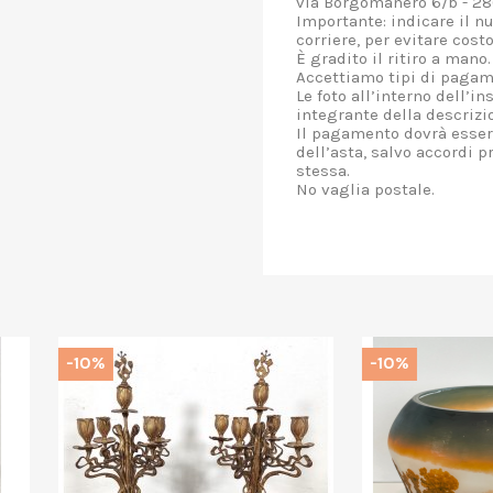
via Borgomanero 6/b - 28
Importante: indicare il n
corriere, per evitare cost
È gradito il ritiro a mano.
Accettiamo tipi di pagame
Le foto all’interno dell’i
integrante della descrizi
Il pagamento dovrà essere
dell’asta, salvo accordi p
stessa.
No vaglia postale.
%
-10%