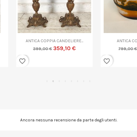


Anteprima
Anteprima
NTICA COPPIA CANDELIERE...
ANTICA COPPA VETRO...
359,10 €
719,10 €
399,00 €
799,00 €
favorite_border
Ancora nessuna recensione da parte degli utenti.