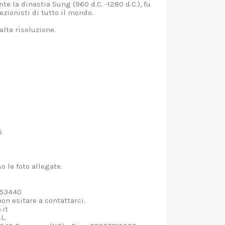
te la dinastia Sung (960 d.C. -1280 d.C.), fu
ezionisti di tutto il mondo.
alta risoluzione.
é
o le foto allegate.
2253440
on esitare a contattarci.
.it
L.