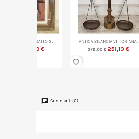

rima
Anteprima
TRATTO G....
ANTICA BILANCIA VITTORIANA...
A
9,10 €
251,10 €
279,00 €
favorite_border
favorite_border
Commenti (0)