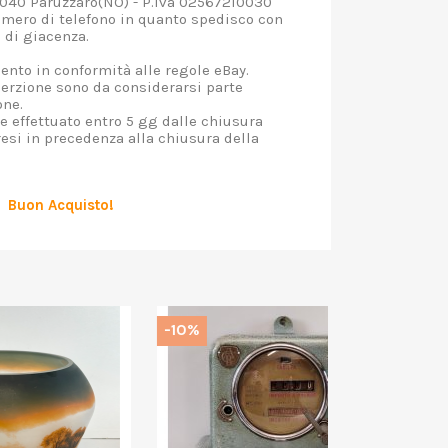
040 Paruzzaro(NO) - P.iva 02567210030
umero di telefono in quanto spedisco con
o di giacenza.
nto in conformità alle regole eBay.
nserzione sono da considerarsi parte
one.
 effettuato entro 5 gg dalle chiusura
resi in precedenza alla chiusura della
Buon Acquisto!
-10%
-10%