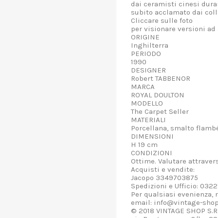
dai ceramisti cinesi duran
subito acclamato dai coll
Cliccare sulle foto
per visionare versioni ad 
ORIGINE
Inghilterra
PERIODO
1990
DESIGNER
Robert TABBENOR
MARCA
ROYAL DOULTON
MODELLO
The Carpet Seller
MATERIALI
Porcellana, smalto flamb
DIMENSIONI
H 19 cm
CONDIZIONI
Ottime. Valutare attravers
Acquisti e vendite:
Jacopo 3349703875
Spedizioni e Ufficio: 03
Per qualsiasi evenienza, n
email: info@vintage-shop
© 2018 VINTAGE SHOP S.R.