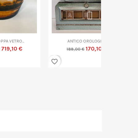


Anteprima
A
ANTICO OROLOGIO...
ANTICO CE
170,10 €
189,00 €
99,00
favorite_border
favorite_border