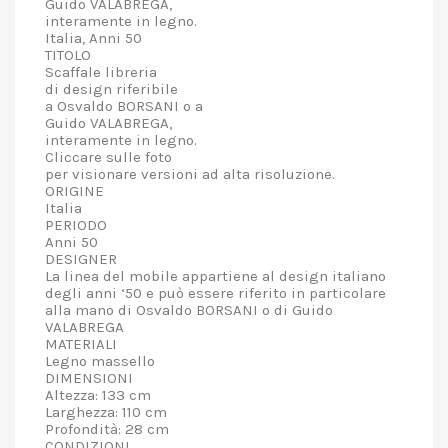
Guido VALABREGA,
interamente in legno.
Italia, Anni 50
TITOLO
Scaffale libreria
di design riferibile
a Osvaldo BORSANI o a
Guido VALABREGA,
interamente in legno.
Cliccare sulle foto
per visionare versioni ad alta risoluzione.
ORIGINE
Italia
PERIODO
Anni 50
DESIGNER
La linea del mobile appartiene al design italiano
degli anni ‘50 e può essere riferito in particolare
alla mano di Osvaldo BORSANI o di Guido
VALABREGA
MATERIALI
Legno massello
DIMENSIONI
Altezza: 133 cm
Larghezza: 110 cm
Profondità: 28 cm
CONDIZIONI