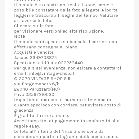
Il mobile è in condizioni molto buone, come è
possibile constatare dalle foto allegate. Riporta
leggeri e trascurabili segni del tempo. Valutare
attraverso le foto.
Cliccare sulle foto
per visionare versioni ad alta risoluzione.
NOTE
Il mobile sarà spedito su bancale. I corrieri non
effettuano consegna al piano.
Acquisti e vendite:
Jacopo 3349703875
Spedizioni e Ufficio: 032253440
Per qualsiasi evenienza, non esitare a contattarci.
email: info@vintage-shop.it
© 2020 VINTAGE SHOP S.R.L.
via Borgomanero 6/b
28040 Paruzzaro(NO)
P.iva 02567210030
Importante: indicare il numero di telefono in
quanto spedisco con corriere, per evitare costo di
giacenza.
È gradito il ritiro a mano.
Accettiamo tipi di pagamento in conformità alle
regole eBay.
Le foto all’interno dell’inserzione sono da
considerarsi parte integrante della descrizione.