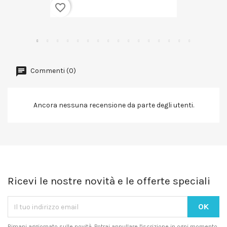
favorite_border
Commenti (0)
Ancora nessuna recensione da parte degli utenti.
Ricevi le nostre novità e le offerte speciali
Rimani aggiornato sulle novità. Potrai annullare l'iscrizione in ogni momento.