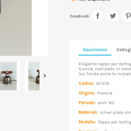
Condividi
Descrizione
Dettagl
Elegante tappo per botti
Sienna, realizzato in met
Sul fronte porta le iniziali

Codice:
AC378
Origine:
Francia
Periodo:
anni '60
Materiali:
silver plate con
Modello:
Tappo per bottig