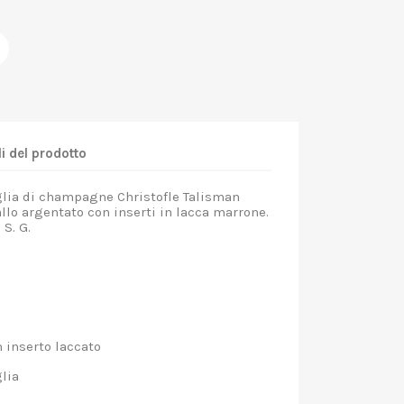
i del prodotto
glia di champagne Christofle Talisman
allo argentato con inserti in lacca marrone.
 S. G.
 inserto laccato
lia