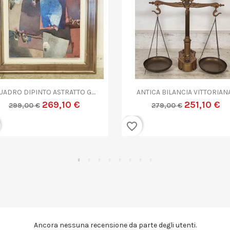


Anteprima
Anteprima
NTICA COPPIA CANDELIERE...
ANTICA COPPA VETRO...
359,10 €
719,10 €
399,00 €
799,00 €
favorite_border
Ancora nessuna recensione da parte degli utenti.