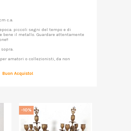
cm c.a.
epoca. piccoli segni del tempo e di
are bene il metallo. Guardare attentamente
one!!
 sopra.
er amatori o collezionisti, da non
Buon Acquisto!
-10%
-10%