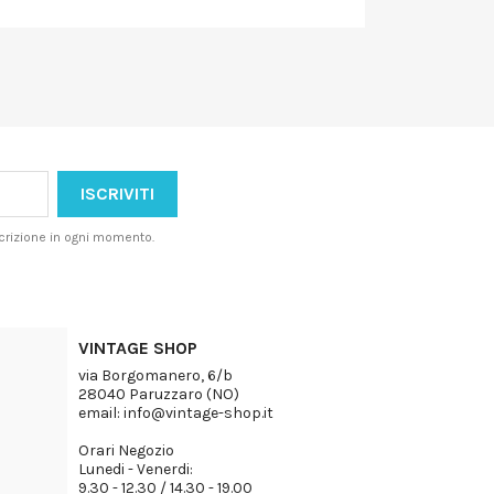
iscrizione in ogni momento.
VINTAGE SHOP
via Borgomanero, 6/b
28040 Paruzzaro (NO)
email: info@vintage-shop.it
Orari Negozio
Lunedi - Venerdi:
9.30 - 12.30 / 14.30 - 19.00