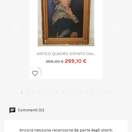
..
QUADRO DIPINTO ASTRATTO G....
269,10 €
299,00 €
favorite_border
Commenti (0)
Ancora nessuna recensione da parte degli utenti.