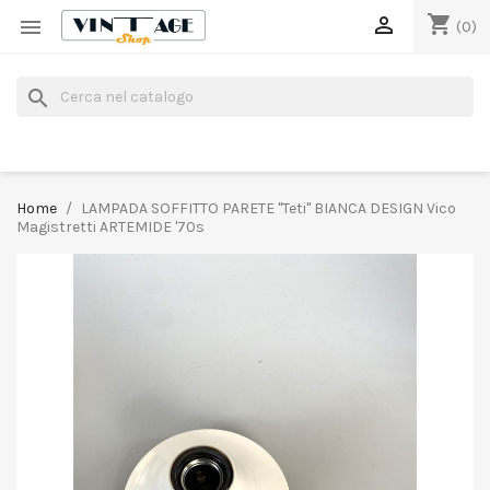
shopping_cart


(0)
search
Home
LAMPADA SOFFITTO PARETE "Teti" BIANCA DESIGN Vico
Magistretti ARTEMIDE '70s