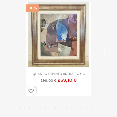
-10%
QUADRO DIPINTO ASTRATTO G....
269,10 €
299,00 €
favorite_border