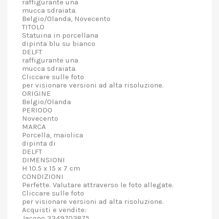
raffigurante una
mucca sdraiata.
Belgio/Olanda, Novecento
TITOLO
Statuina in porcellana
dipinta blu su bianco
DELFT
raffigurante una
mucca sdraiata.
Cliccare sulle foto
per visionare versioni ad alta risoluzione.
ORIGINE
Belgio/Olanda
PERIODO
Novecento
MARCA
Porcella, maiolica
dipinta di
DELFT
DIMENSIONI
H 10.5 x 15 x 7 cm
CONDIZIONI
Perfette. Valutare attraverso le foto allegate.
Cliccare sulle foto
per visionare versioni ad alta risoluzione.
Acquisti e vendite:
Jacopo 3349703875