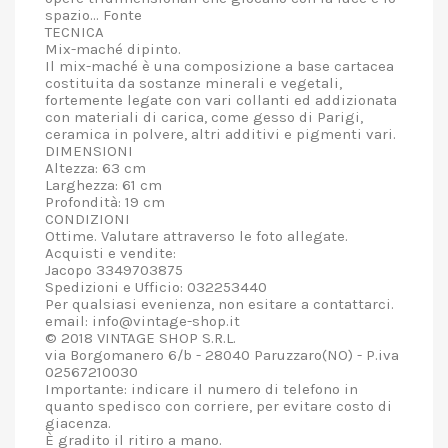
spazio... Fonte
TECNICA
Mix-maché dipinto.
Il mix-maché è una composizione a base cartacea
costituita da sostanze minerali e vegetali,
fortemente legate con vari collanti ed addizionata
con materiali di carica, come gesso di Parigi,
ceramica in polvere, altri additivi e pigmenti vari.
DIMENSIONI
Altezza: 63 cm
Larghezza: 61 cm
Profondità: 19 cm
CONDIZIONI
Ottime. Valutare attraverso le foto allegate.
Acquisti e vendite:
Jacopo 3349703875
Spedizioni e Ufficio: 032253440
Per qualsiasi evenienza, non esitare a contattarci.
email: info@vintage-shop.it
© 2018 VINTAGE SHOP S.R.L.
via Borgomanero 6/b - 28040 Paruzzaro(NO) - P.iva
02567210030
Importante: indicare il numero di telefono in
quanto spedisco con corriere, per evitare costo di
giacenza.
È gradito il ritiro a mano.