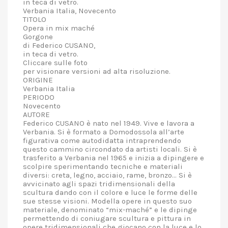
in teca di vetro.
Verbania Italia, Novecento
TITOLO
Opera in mix maché
Gorgone
di Federico CUSANO,
in teca di vetro.
Cliccare sulle foto
per visionare versioni ad alta risoluzione.
ORIGINE
Verbania Italia
PERIODO
Novecento
AUTORE
Federico CUSANO è nato nel 1949. Vive e lavora a
Verbania. Si è formato a Domodossola all’arte
figurativa come autodidatta intraprendendo
questo cammino circondato da artisti locali. Si è
trasferito a Verbania nel 1965 e inizia a dipingere e
scolpire sperimentando tecniche e materiali
diversi: creta, legno, acciaio, rame, bronzo... Si è
avvicinato agli spazi tridimensionali della
scultura dando con il colore e luce le forme delle
sue stesse visioni. Modella opere in questo suo
materiale, denominato “mix-maché” e le dipinge
permettendo di coniugare scultura e pittura in
opere tridimensionali che giocano con la luce e lo