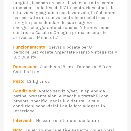
pregiati, facendo crescere l’azienda a oltre cento
dipendenti alla fine dell’Ottocento. Nonostante la
situazione geografica non favorevole, la Calderoni
ha costruito una nuova centrale idroelettrica a
Loreglia per soddisfare le sue esigenze
energetiche, garantendo anche l’illuminazione
elettrica a Casale e Omegna prima ancora che
arrivasse a Milano. (...)
Funzionamento:
Servizio posate per 8
persone, Set Posate Argentate Pranzo Vintage Italy
Lux Quality
Dimensioni:
Cucchiaio 18 cm - Forchetta 18,3 cm -
Coltello 11 cm
Peso:
1,3 kg circa
Condizioni:
Antico servizio/set, in splendida
patina, presenta aloni e macchie trattabili con
prodotti specifici per la lucidatura. Le sue
condizioni sono visibili dalle foto allegate in
inserzione
Interventi:
Nessuno o ulteriore lucidatura
Note:
Di altissima qualità e bellezza, collezionisti