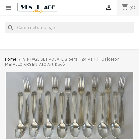
shopping_cart


(0)
search
Home
VINTAGE SET POSATE 8 pers. - 24 Pz. F.lli Calderoni
METALLO ARGENTATO Art Decò