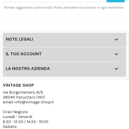
Rimani aggiornato sulle novità. Potrai annullare l'iscrizione in ogni momento.

NOTE LEGALI

IL TUO ACCOUNT

LA NOSTRA AZIENDA
VINTAGE SHOP
via Borgomanero, 6/b
28040 Paruzzaro (NO)
email: info@vintage-shop.it
Orari Negozio
Lunedi - Venerdi:
9.30 - 12.30 / 14.30 - 19.00
Sabato: