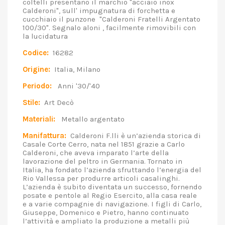
coltelli presentano il marchio "acciaio inox
Calderoni", sull' impugnatura di forchetta e
cucchiaio il punzone "Calderoni Fratelli Argentato
100/30". Segnalo aloni , facilmente rimovibili con
la lucidatura
Codice:
16282
Origine:
Italia, Milano
Periodo:
Anni '30/'40
Stile:
Art Decò
Materiali:
Metallo argentato
Manifattura:
Calderoni F.lli è un’azienda storica di
Casale Corte Cerro, nata nel 1851 grazie a Carlo
Calderoni, che aveva imparato l’arte della
lavorazione del peltro in Germania. Tornato in
Italia, ha fondato l’azienda sfruttando l’energia del
Rio Vallessa per produrre articoli casalinghi.
L’azienda è subito diventata un successo, fornendo
posate e pentole al Regio Esercito, alla casa reale
e a varie compagnie di navigazione. I figli di Carlo,
Giuseppe, Domenico e Pietro, hanno continuato
l’attività e ampliato la produzione a metalli più