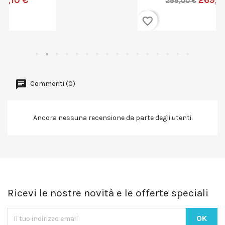
269,10 €
299,00 €
favorite_border
Commenti (0)
Ancora nessuna recensione da parte degli utenti.
Ricevi le nostre novità e le offerte speciali