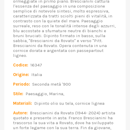
ormeggiate in primo piano. Brescianini cattura
l'essenza del paesaggio in una composizione
semplice di notevole sintesi, molto espressiva,
caratterizzata da tratti sciolti pieni di vitalità, in
contrasto con la quiete del mare. Paesaggio
surreale, reso con le tonalità intense degli azzurri,
blu accostate a sfumature neutre di bianchi e
bruni bruciati. Dipinto firmato in basso, sulla
sabbia, "Brescianini da Rovato" e verso "Pitt.
Brescianini da Rovato. Opera contenuta in una
cornice dorata e argentata con passepartout
ligneo.
Codice:
16347
Origine:
Italia
Periodo:
Seconda metà '900
Stile:
Paesaggio, Marina,
Materiali:
Dipinto olio su tela, cornice lignea
Autore:
Brescianini da Rovato (1944- 2024) artista
quotato e presente in asta. Franco Brescianini ha
trascorso la sua vita a Rovato, dove ha sviluppato
un forte legame con la sua terra. Fin da giovane,