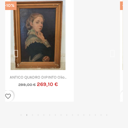
-10%
QUADRO DIPINTO ASTRATTO G....
269,10 €
299,00 €
favorite_border