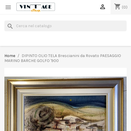
shopping_cart


(0)
search
Home
DIPINTO OLIO TELA Brescianini da Rovato PAESAGGIO
MARINO BARCHE GOLFO '900