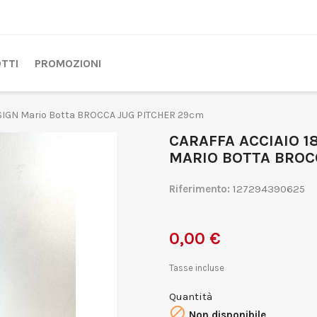
TTI
PROMOZIONI
DESIGN Mario Botta BROCCA JUG PITCHER 29cm
CARAFFA ACCIAIO 1
MARIO BOTTA BROC
Riferimento:
127294390625
0,00 €
Tasse incluse
Quantità

Non disponibile