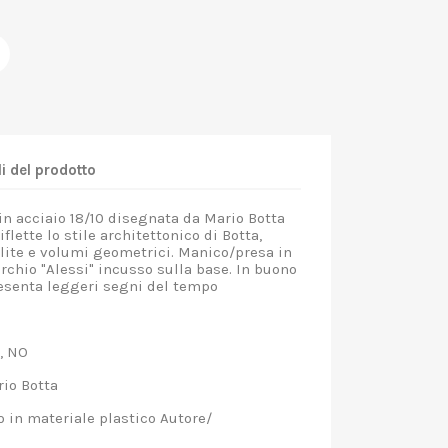
i del prodotto
n acciaio 18/10 disegnata da Mario Botta
iflette lo stile architettonico di Botta,
ulite e volumi geometrici. Manico/presa in
chio "Alessi" incusso sulla base. In buono
presenta leggeri segni del tempo
o, NO
io Botta
in materiale plastico Autore/