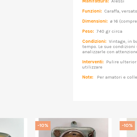
Manifattura:
Alessi
Funzioni:
Caraffa, versato
Dimensioni:
ø 16 (compre
Peso:
740 gr circa
Condizioni:
Vintage, in b
tempo. Le sue condizioni s
analizzarle con attenzion
Interventi:
Pulire ulterior
utilizzare
Note:
Per amatori e collez
%
-10%