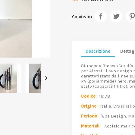
Condividi
Descrizione
Dettagl
Stupenda Brocca/Caraffa i
per Alessi. Il suo design r
caratterizzato da linee p

PA (poliammide) nero, mar
stato (capacità 1 litro), 
Codice:
16178
Origine:
Italia, Crusinall
Periodo:
'80s Design: Mar
Materiali:
Acciaio manico 