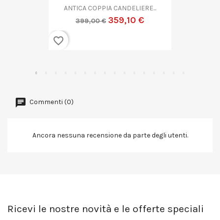
ANTICA COPPA VETRO...
719,10 €
799,00 €
favorite_border
Commenti (0)
Ancora nessuna recensione da parte degli utenti.
Ricevi le nostre novità e le offerte speciali