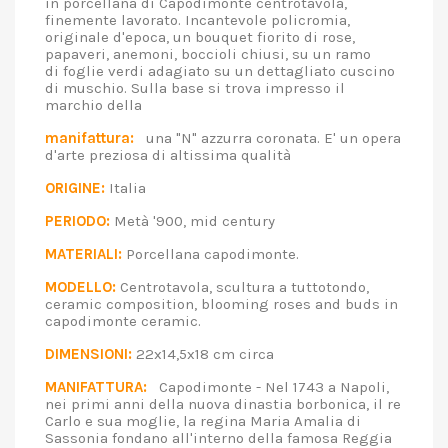
in porcellana di Capodimonte centrotavola,
finemente lavorato. Incantevole policromia,
originale d'epoca, un bouquet fiorito di rose,
papaveri, anemoni, boccioli chiusi, su un ramo
di foglie verdi adagiato su un dettagliato cuscino
di muschio. Sulla base si trova impresso il
marchio della
manifattura:
una "N" azzurra coronata. E' un opera
d'arte preziosa di altissima qualità
ORIGINE:
Italia
PERIODO:
Metà '900, mid century
MATERIALI:
Porcellana capodimonte.
MODELLO:
Centrotavola, scultura a tuttotondo,
ceramic composition, blooming roses and buds in
capodimonte ceramic.
DIMENSIONI:
22x14,5x18 cm circa
MANIFATTURA:
Capodimonte - Nel 1743 a Napoli,
nei primi anni della nuova dinastia borbonica, il re
Carlo e sua moglie, la regina Maria Amalia di
Sassonia fondano all'interno della famosa Reggia