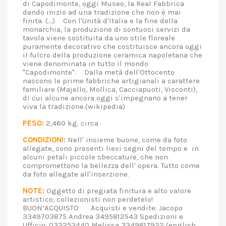
di Capodimonte, oggi Museo, la Real Fabbrica
dando inizio ad una tradizione che non è mai
finita. (...) Con l'Unità d'Italia e la fine della
monarchia, la produzione di sontuosi servizi da
tavola viene sostituita da uno stile floreale
puramente decorativo che costituisce ancora oggi
il fulcro della produzione ceramica napoletana che
viene denominata in tutto il mondo
"Capodimonte". Dalla metà dell'Ottocento
nascono le prime fabbriche artigianali a carattere
familiare (Majello, Mollica, Cacciapuoti, Visconti),
di cui alcune ancora oggi s'impegnano a tener
viva la tradizione.(wikipedia)
PESO:
2,460 kg. circa
CONDIZIONI:
Nell' insieme buone, come da foto
allegate, sono presenti lievi segni del tempo e in
alcuni petali piccole sbeccature, che non
compromettono la bellezza dell' opera. Tutto come
da foto allegate all'inserzione.
NOTE:
Oggetto di pregiata finitura e alto valore
artistico, collezionisti non perdetelo!
BUON’ACQUISTO Acquisti e vendite: Jacopo
3349703875 Andrea 3495812543 Spedizioni e
Ufficio: 032253440 Melissa 3349817922 (english,