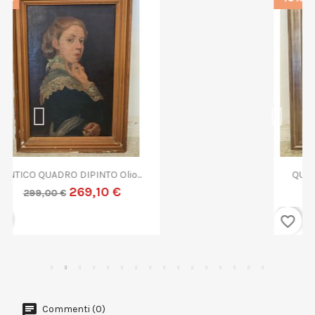
QUADRO DIPINTO ASTRATTO G....
269,10 €
299,00 €
favorite_border
Commenti (0)