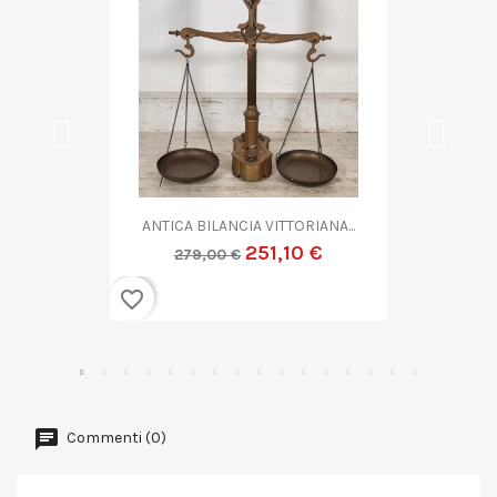
ANTICA COPPIA CANDELIERE...
359,10 €
399,00 €
favorite_border
Commenti (0)