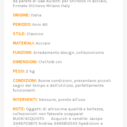
da parete di Gae Aulenti per Stilnovo in acciaio,
firmate Stilnovo Milano Italy
ORIGINE:
Italia
PERIODO:
Anni 60
STILE:
Classico
MATERIALI:
Acciaio
FUNZIONI:
Arredamento design, collezionismo
DIMENSIONI:
17x17x16 cm
PESO:
2 kg
CONDIZIONI:
Buone condizioni, presentano piccoli
segni del tempo e dell'utilizzo, perfettamente
funzionanti
INTERVENTI:
Nessuno, pronto all'uso
NOTE:
Oggetti di altissima qualità e bellezza,
collezionisti non fatevele scappare!
BUON’ACQUISTO Acquisti e vendite: Jacopo
3349703875 Andrea 3495812543 Spedizioni e