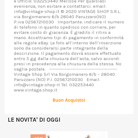
e Ufficio: 032253440 Melissa Per qualsiasi
evenienza, non esitare a contattarci. email:
info@vintage-shop.it © 2020 VINTAGE SHOP S.R.L.
via Borgomanero 6/b 28040 Paruzzaro(NO)
P.iva 02567210030 Importante: indicare il numero
di telefono in quanto spedisco con corriere, per
evitare costo di giacenza. È gradito il ritiro a
mano. Accettiamo tipi di pagamento in conformità
alle regole eBay. Le foto all’interno dell’inserzione
sono da considerarsi parte integrante della
descrizione. Il pagamento dovrà essere effettuato
entro 5 gg dalla chiusura dell’asta, salvo accordi
presi in precedenza alla chiusura della stessa. No
vaglia postale. --------------------------------------------
Vintage Shop Srl Via Borgomanero 6/b – 28040
Paruzzaro (NO) P.I. 02567210030 Email:
info@vintage-shop-it Tel. 032253440
www.vintage.shop.it
Buon Acquisto!
LE NOVITA' DI OGGI