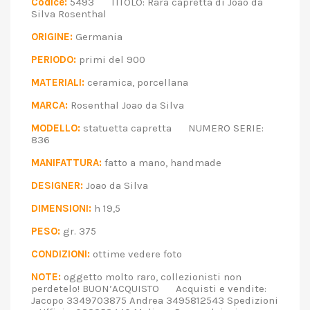
Codice:
5493 TITOLO: Rara capretta di Joao da
Silva Rosenthal
ORIGINE:
Germania
PERIODO:
primi del 900
MATERIALI:
ceramica, porcellana
MARCA:
Rosenthal Joao da Silva
MODELLO:
statuetta capretta NUMERO SERIE:
836
MANIFATTURA:
fatto a mano, handmade
DESIGNER:
Joao da Silva
DIMENSIONI:
h 19,5
PESO:
gr. 375
CONDIZIONI:
ottime vedere foto
NOTE:
oggetto molto raro, collezionisti non
perdetelo! BUON’ACQUISTO Acquisti e vendite:
Jacopo 3349703875 Andrea 3495812543 Spedizioni