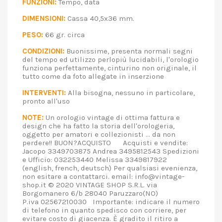
FUNZIONI:
Tempo, data
DIMENSIONI:
Cassa 40,5x36 mm.
PESO:
66 gr. circa
CONDIZIONI:
Buonissime, presenta normali segni
del tempo ed utilizzo perlopiù lucidabili, l'orologio
funziona perfettamente, cinturino non originale, il
tutto come da foto allegate in inserzione
INTERVENTI:
Alla bisogna, nessuno in particolare,
pronto all'uso
NOTE:
Un orologio vintage di ottima fattura e
design che ha fatto la storia dell'orologeria,
oggetto per amatori e collezionisti ... da non
perdere!! BUON?ACQUISTO Acquisti e vendite:
Jacopo 3349703875 Andrea 3495812543 Spedizioni
e Ufficio: 032253440 Melissa 3349817922
(english, french, deutsch) Per qualsiasi evenienza,
non esitare a contattarci. email: info@vintage-
shop.it © 2020 VINTAGE SHOP S.R.L. via
Borgomanero 6/b 28040 Paruzzaro(NO)
P.iva 02567210030 Importante: indicare il numero
di telefono in quanto spedisco con corriere, per
evitare costo di giacenza. È gradito il ritiro a