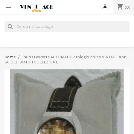
shopping_cart


(0)
search
Home
RARO Levrette AUTOMATIC orologio polso VINTAGE anni
60 OLD WATCH COLLEZIONE