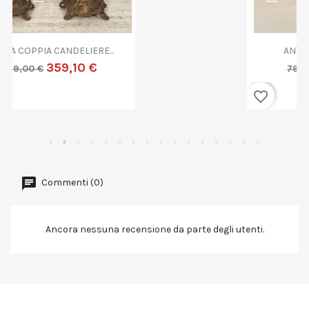
ANTICA COPPA VETRO...
719,10 €
799,00 €
favorite_border
Commenti (0)
Ancora nessuna recensione da parte degli utenti.