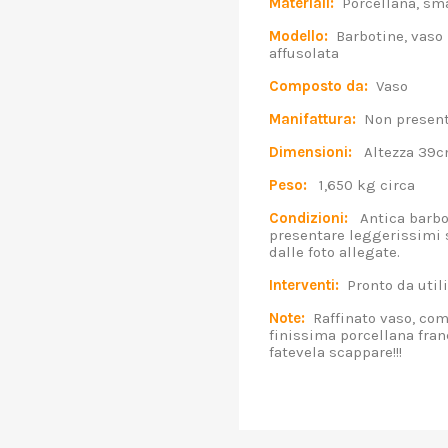
Materiali:
Porcellana, sm
Modello:
Barbotine, vaso p
affusolata
Composto da:
Vaso
Manifattura:
Non presenta
Dimensioni:
Altezza 39cm 
Peso:
1,650 kg circa
Condizioni:
Antica barbot
presentare leggerissimi s
dalle foto allegate.
Interventi:
Pronto da utili
Note:
Raffinato vaso, com
finissima porcellana fran
fatevela scappare!!!