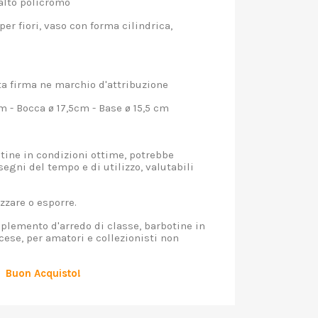
alto policromo
er fiori, vaso con forma cilindrica,
 firma ne marchio d'attribuzione
- Bocca ø 17,5cm - Base ø 15,5 cm
ine in condizioni ottime, potrebbe
egni del tempo e di utilizzo, valutabili
zzare o esporre.
plemento d'arredo di classe, barbotine in
cese, per amatori e collezionisti non
Buon Acquisto!