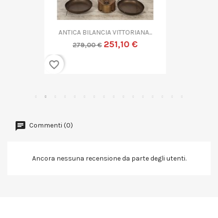
ANTICA COPPIA CANDELIERE...
359,10 €
399,00 €
favorite_border
Commenti (0)
Ancora nessuna recensione da parte degli utenti.