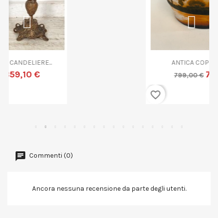
ANTICA COPPA VETRO...
719,10 €
799,00 €
favorite_border
Commenti (0)
Ancora nessuna recensione da parte degli utenti.