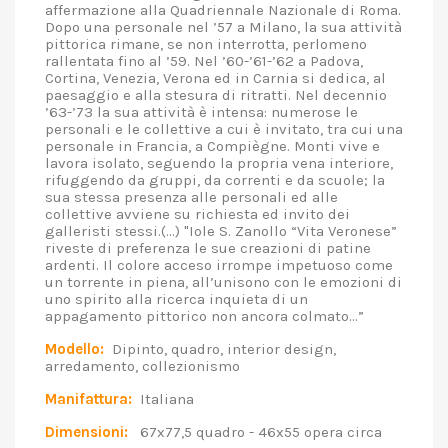
affermazione alla Quadriennale Nazionale di Roma.
Dopo una personale nel ’57 a Milano, la sua attività
pittorica rimane, se non interrotta, perlomeno
rallentata fino al ’59. Nel ’60-’61-’62 a Padova,
Cortina, Venezia, Verona ed in Carnia si dedica, al
paesaggio e alla stesura di ritratti. Nel decennio
’63-’73 la sua attività è intensa: numerose le
personali e le collettive a cui è invitato, tra cui una
personale in Francia, a Compiègne. Monti vive e
lavora isolato, seguendo la propria vena interiore,
rifuggendo da gruppi, da correnti e da scuole; la
sua stessa presenza alle personali ed alle
collettive avviene su richiesta ed invito dei
galleristi stessi.(...) "Iole S. Zanollo “Vita Veronese”
riveste di preferenza le sue creazioni di patine
ardenti. Il colore acceso irrompe impetuoso come
un torrente in piena, all’unisono con le emozioni di
uno spirito alla ricerca inquieta di un
appagamento pittorico non ancora colmato…”
Modello:
Dipinto, quadro, interior design,
arredamento, collezionismo
Manifattura:
Italiana
Dimensioni:
67x77,5 quadro - 46x55 opera circa