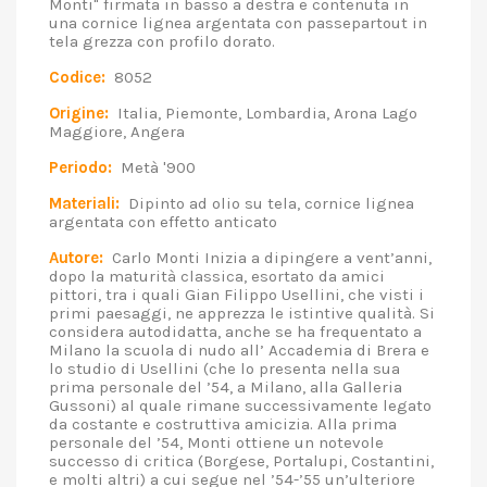
Monti" firmata in basso a destra e contenuta in
una cornice lignea argentata con passepartout in
tela grezza con profilo dorato.
Codice:
8052
Origine:
Italia, Piemonte, Lombardia, Arona Lago
Maggiore, Angera
Periodo:
Metà '900
Materiali:
Dipinto ad olio su tela, cornice lignea
argentata con effetto anticato
Autore:
Carlo Monti Inizia a dipingere a vent’anni,
dopo la maturità classica, esortato da amici
pittori, tra i quali Gian Filippo Usellini, che visti i
primi paesaggi, ne apprezza le istintive qualità. Si
considera autodidatta, anche se ha frequentato a
Milano la scuola di nudo all’ Accademia di Brera e
lo studio di Usellini (che lo presenta nella sua
prima personale del ’54, a Milano, alla Galleria
Gussoni) al quale rimane successivamente legato
da costante e costruttiva amicizia. Alla prima
personale del ’54, Monti ottiene un notevole
successo di critica (Borgese, Portalupi, Costantini,
e molti altri) a cui segue nel ’54-’55 un’ulteriore