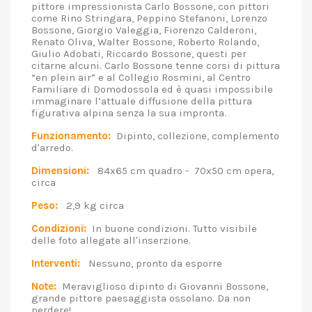
pittore impressionista Carlo Bossone, con pittori
come Rino Stringara, Peppino Stefanoni, Lorenzo
Bossone, Giorgio Valeggia, Fiorenzo Calderoni,
Renato Oliva, Walter Bossone, Roberto Rolando,
Giulio Adobati, Riccardo Bossone, questi per
citarne alcuni. Carlo Bossone tenne corsi di pittura
“en plein air” e al Collegio Rosmini, al Centro
Familiare di Domodossola ed è quasi impossibile
immaginare l’attuale diffusione della pittura
figurativa alpina senza la sua impronta.
Funzionamento:
Dipinto, collezione, complemento
d'arredo.
Dimensioni:
84x65 cm quadro - 70x50 cm opera,
circa
Peso:
2,9 kg circa
Condizioni:
In buone condizioni. Tutto visibile
delle foto allegate all'inserzione.
Interventi:
Nessuno, pronto da esporre
Note:
Meraviglioso dipinto di Giovanni Bossone,
grande pittore paesaggista ossolano. Da non
perdere!