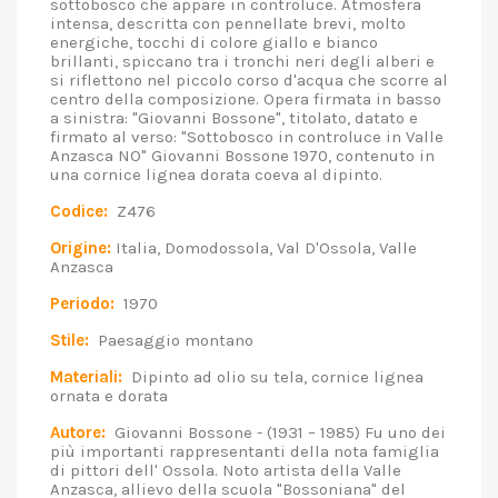
sottobosco che appare in controluce. Atmosfera
intensa, descritta con pennellate brevi, molto
energiche, tocchi di colore giallo e bianco
brillanti, spiccano tra i tronchi neri degli alberi e
si riflettono nel piccolo corso d'acqua che scorre al
centro della composizione. Opera firmata in basso
a sinistra: "Giovanni Bossone", titolato, datato e
firmato al verso: "Sottobosco in controluce in Valle
Anzasca NO" Giovanni Bossone 1970, contenuto in
una cornice lignea dorata coeva al dipinto.
Codice:
Z476
Origine:
Italia, Domodossola, Val D'Ossola, Valle
Anzasca
Periodo:
1970
Stile:
Paesaggio montano
Materiali:
Dipinto ad olio su tela, cornice lignea
ornata e dorata
Autore:
Giovanni Bossone - (1931 – 1985) Fu uno dei
più importanti rappresentanti della nota famiglia
di pittori dell' Ossola. Noto artista della Valle
Anzasca, allievo della scuola "Bossoniana" del