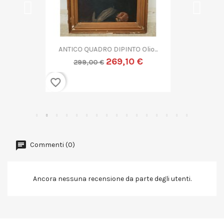
QUADRO DIPINTO ASTRATTO G....
269,10 €
299,00 €
favorite_border
Commenti (0)
Ancora nessuna recensione da parte degli utenti.