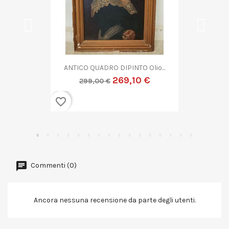
QUADRO DIPINTO ASTRATTO G....
269,10 €
299,00 €
favorite_border
Commenti (0)
Ancora nessuna recensione da parte degli utenti.