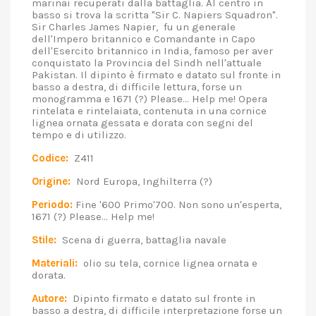
marinai recuperati dalla battaglia. Al centro in
basso si trova la scritta "Sir C. Napiers Squadron".
Sir Charles James Napier, fu un generale
dell'Impero britannico e Comandante in Capo
dell'Esercito britannico in India, famoso per aver
conquistato la Provincia del Sindh nell'attuale
Pakistan. Il dipinto è firmato e datato sul fronte in
basso a destra, di difficile lettura, forse un
monogramma e 1671 (?) Please... Help me! Opera
rintelata e rintelaiata, contenuta in una cornice
lignea ornata gessata e dorata con segni del
tempo e di utilizzo.
Codice:
Z411
Origine:
Nord Europa, Inghilterra (?)
Periodo:
Fine '600 Primo'700. Non sono un'esperta,
1671 (?) Please... Help me!
Stile:
Scena di guerra, battaglia navale
Materiali:
olio su tela, cornice lignea ornata e
dorata.
Autore:
Dipinto firmato e datato sul fronte in
basso a destra, di difficile interpretazione forse un