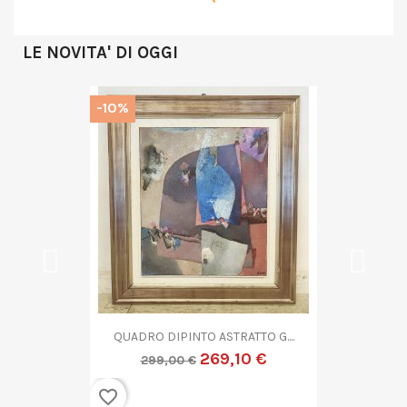
LE NOVITA' DI OGGI
-10%
QUADRO DIPINTO ASTRATTO G....
269,10 €
299,00 €
favorite_border