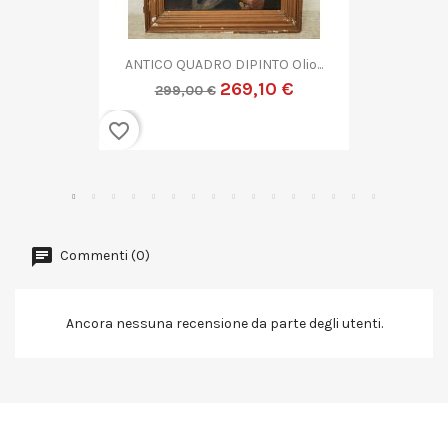
QUADRO DIPINTO ASTRATTO G....
269,10 €
299,00 €
favorite_border
Commenti (0)
Ancora nessuna recensione da parte degli utenti.