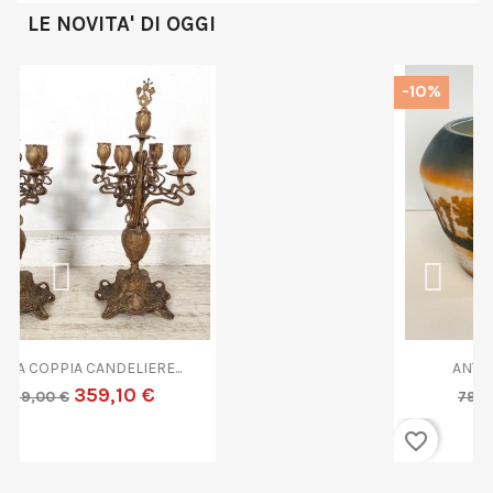
LE NOVITA' DI OGGI
-10%
ANTICA COPPA VETRO...
719,10 €
799,00 €
favorite_border