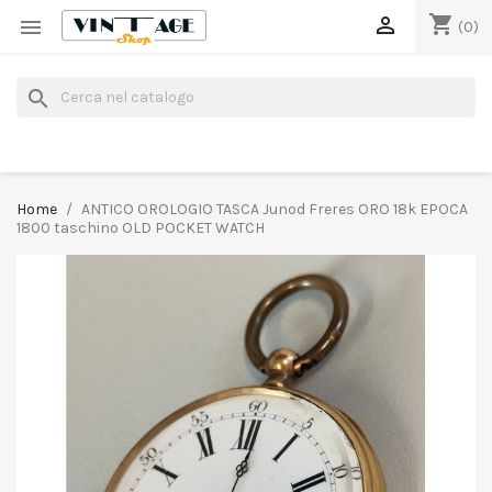
shopping_cart


(0)
search
Home
ANTICO OROLOGIO TASCA Junod Freres ORO 18k EPOCA
1800 taschino OLD POCKET WATCH