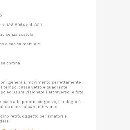
o
o 12618054 cal. 30 L
io senza scatola
o a carica manuale
sa corona
oni generali, movimento perfettamente
il tempo, cassa vetro e quadrante
o ed usura visionabili attraverso le foto
 base alle proprie esigenze, l'orologio è
zabile senza alcun intervento
cino retrò, oggetto per amatori e
dere!!