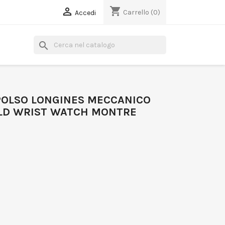
shopping_cart

Carrello
(0)
Accedi
search
POLSO LONGINES MECCANICO
 OLD WRIST WATCH MONTRE