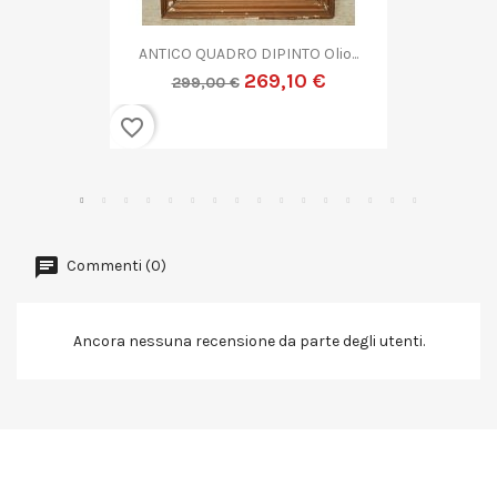
Olio...
QUADRO DIPINTO ASTRATTO G...
 €
269,10 €
299,00 €
favorite_border
Commenti (0)
Ancora nessuna recensione da parte degli utenti.