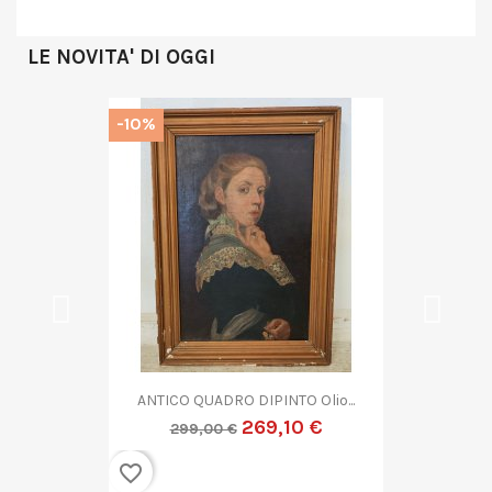
LE NOVITA' DI OGGI
-10%
..
QUADRO DIPINTO ASTRATTO G....
269,10 €
299,00 €
favorite_border