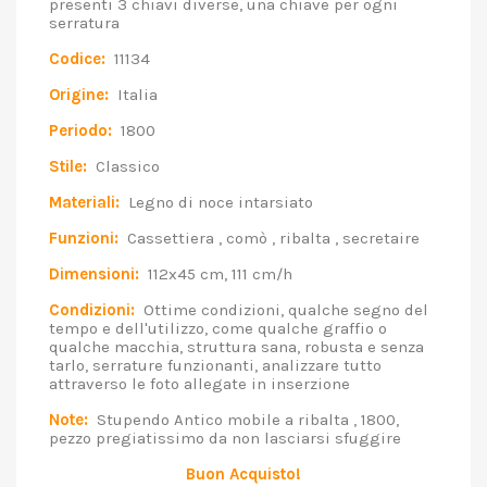
presenti 3 chiavi diverse, una chiave per ogni
serratura
Codice:
11134
Origine:
Italia
Periodo:
1800
Stile:
Classico
Materiali:
Legno di noce intarsiato
Funzioni:
Cassettiera , comò , ribalta , secretaire
Dimensioni:
112x45 cm, 111 cm/h
Condizioni:
Ottime condizioni, qualche segno del
tempo e dell'utilizzo, come qualche graffio o
qualche macchia, struttura sana, robusta e senza
tarlo, serrature funzionanti, analizzare tutto
attraverso le foto allegate in inserzione
Note:
Stupendo Antico mobile a ribalta , 1800,
pezzo pregiatissimo da non lasciarsi sfuggire
Buon Acquisto!