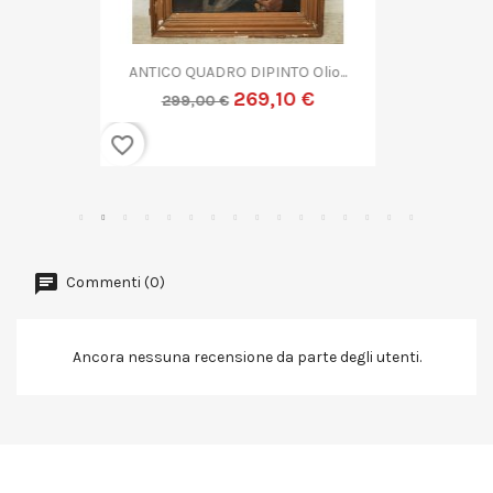
QUADRO DIPINTO ASTRATTO G....
269,10 €
299,00 €
favorite_border
Commenti (0)
Ancora nessuna recensione da parte degli utenti.