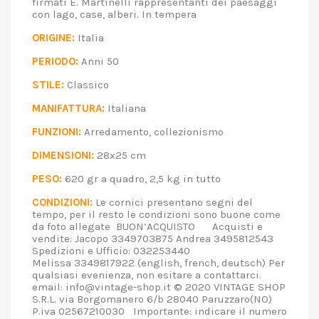
firmati E. Martinelli rappresentanti dei paesaggi
con lago, case, alberi. In tempera
ORIGINE:
Italia
PERIODO:
Anni 50
STILE:
Classico
MANIFATTURA:
Italiana
FUNZIONI:
Arredamento, collezionismo
DIMENSIONI:
28x25 cm
PESO:
620 gr a quadro, 2,5 kg in tutto
CONDIZIONI:
Le cornici presentano segni del
tempo, per il resto le condizioni sono buone come
da foto allegate BUON’ACQUISTO Acquisti e
vendite: Jacopo 3349703875 Andrea 3495812543
Spedizioni e Ufficio: 032253440
Melissa 3349817922 (english, french, deutsch) Per
qualsiasi evenienza, non esitare a contattarci.
email: info@vintage-shop.it © 2020 VINTAGE SHOP
S.R.L. via Borgomanero 6/b 28040 Paruzzaro(NO)
P.iva 02567210030 Importante: indicare il numero