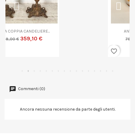
ANTICA COPPA VETRO...
719,10 €
799,00 €
favorite_border
Commenti (0)
Ancora nessuna recensione da parte degli utenti.