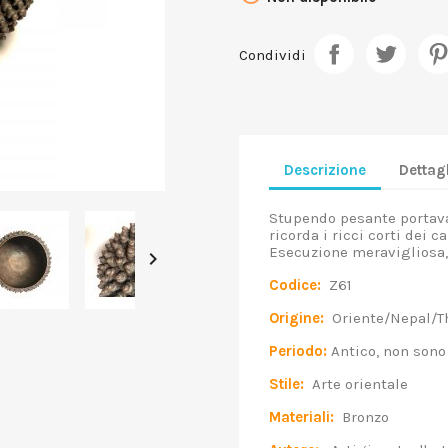
Condividi
Descrizione
Dettagl
Stupendo pesante portava
ricorda i ricci corti dei c
Esecuzione meravigliosa, 

Codice:
Z61
Origine:
Oriente/Nepal/Th
Periodo:
Antico, non sono 
Stile:
Arte orientale
Materiali:
Bronzo