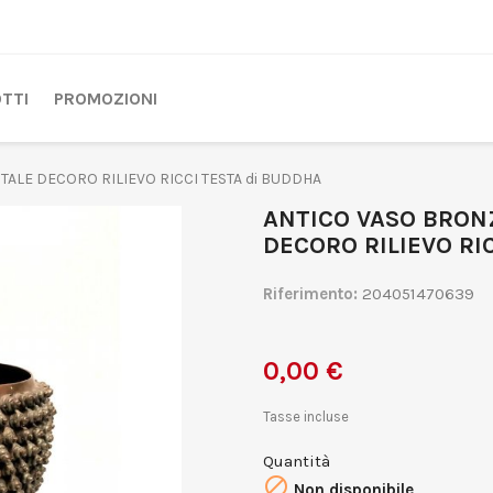
TTI
PROMOZIONI
ALE DECORO RILIEVO RICCI TESTA di BUDDHA
ANTICO VASO BRON
DECORO RILIEVO RI
Riferimento:
204051470639
0,00 €
Tasse incluse
Quantità

Non disponibile