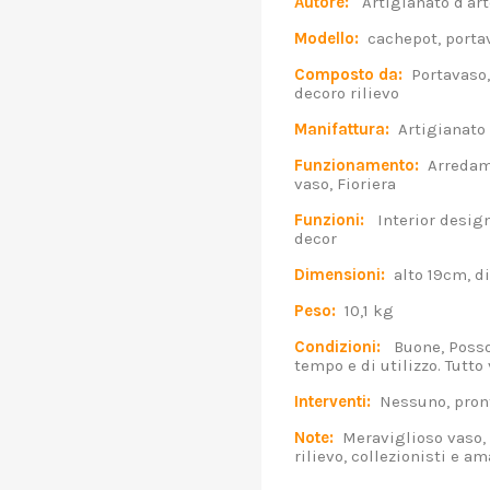
Autore:
Artigianato d'art
Modello:
cachepot, portav
Composto da:
Portavaso, 
decoro rilievo
Manifattura:
Artigianato 
Funzionamento:
Arredame
vaso, Fioriera
Funzioni:
Interior design,
decor
Dimensioni:
alto 19cm, d
Peso:
10,1 kg
Condizioni:
Buone, Posson
tempo e di utilizzo. Tutto 
Interventi:
Nessuno, pronto
Note:
Meraviglioso vaso, 
rilievo, collezionisti e am