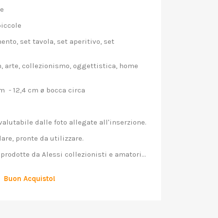
e
piccole
to, set tavola, set aperitivo, set
 arte, collezionismo, oggettistica, home
m - 12,4 cm ø bocca circa
alutabile dalle foto allegate all'inserzione.
re, pronte da utilizzare.
rodotte da Alessi collezionisti e amatori...
Buon Acquisto!