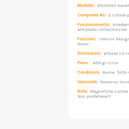
Modello:
DUL02/25 Doubl
Composto da:
2 ciotole 
Funzionamento:
Arredamen
antipasto, collezionismo
Funzioni:
Interior design,
decor
Dimensioni:
altezza 5,5 c
Peso:
600 gr circa
Condizioni:
Buone. Tutto v
Interventi:
Nessuno, lucida
Note:
Magnifiche ciotole p
Non perdeteveli!