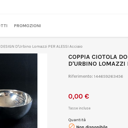
TTI
PROMOZIONI
DESIGN D'Urbino Lomazzi PER ALESSI Acciaio
COPPIA CIOTOLA DO
D'URBINO LOMAZZI 
Riferimento:
144659263456
0,00 €
Tasse incluse
Quantità

Non disponibile