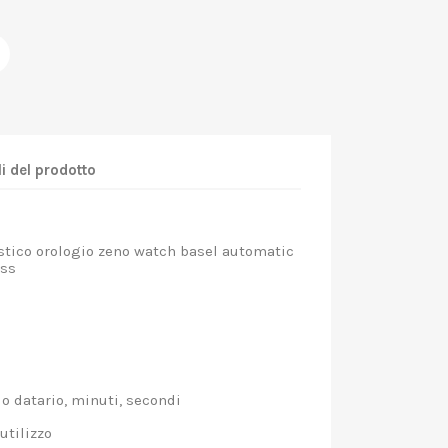
i del prodotto
co orologio zeno watch basel automatic
swiss
io datario, minuti, secondi
, utilizzo