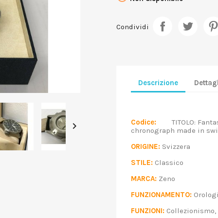
Condividi
Descrizione
Dettagl
Codice:
TITOLO: Fantasti

chronograph made in 
ORIGINE:
Svizzera
STILE:
Classico
MARCA:
Zeno
FUNZIONAMENTO:
Orolog
FUNZIONI:
Collezionismo