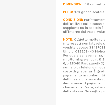
DIMENSIONI:
4,8 cm vetr
PESO:
370 gr con scat
CONDIZIONI:
Perfettament
dell'utilizzo sulla cassa 
sappiamo se la scatola è 
all'interno del vetro, v
NOTE:
Oggetto molto raro 
interessati non fatevel
vendite: Jacopo 3349703
Ufficio: 032253440 Melis
Per qualsiasi evenienza, n
info@vintage-shop.it © 
6/b 28040 Paruzzaro(NO) 
numero di telefono in qua
costo di giacenza. È gradi
pagamento in conformità a
dell’inserzione sono da c
descrizione. Il pagamento
chiusura dell’asta, salvo
della stessa. No vaglia po