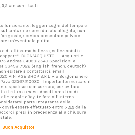
o, 5,5 cm con i tasti
ola
e funzionante, leggeri segni del tempo e
e sul cinturino come da foto allegate, non
l'originale, sembra presentare polvere
alutare un'eventuale pulita
e di altissima bellezza, collezionisti e
o scappare!! BUON’ACQUISTO Acquisti e
875 Andrea 3495812543 Spedizioni e
sa 3349817922 (english, french, deutsch)
on esitare a contattarci. email:
2020 VINTAGE SHOP S.R.L. via Borgomanero
P.iva 02567210030 Importante: indicare il
nto spedisco con corriere, per evitare
to il ritiro a mano. Accettiamo tipi di
lle regole eBay. Le foto all’interno
onsiderarsi parte integrante della
 dovrà essere effettuato entro 5 gg dalla
 accordi presi in precedenza alla chiusura
stale.
Buon Acquisto!