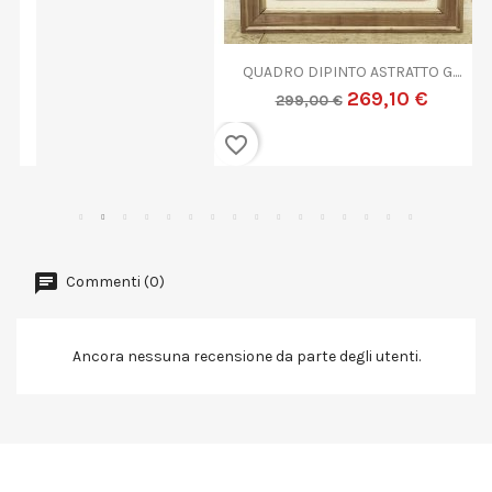
QUADRO DIPINTO ASTRATTO G....
269,10 €
299,00 €
favorite_border
Commenti (0)
Ancora nessuna recensione da parte degli utenti.