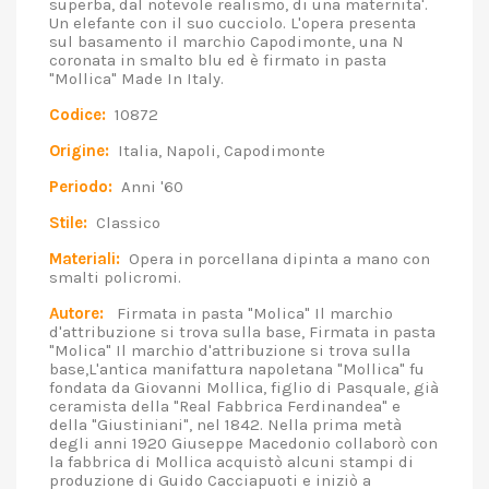
superba, dal notevole realismo, di una maternita'.
Un elefante con il suo cucciolo. L'opera presenta
sul basamento il marchio Capodimonte, una N
coronata in smalto blu ed è firmato in pasta
"Mollica" Made In Italy.
Codice:
10872
Origine:
Italia, Napoli, Capodimonte
Periodo:
Anni '60
Stile:
Classico
Materiali:
Opera in porcellana dipinta a mano con
smalti policromi.
Autore:
Firmata in pasta "Molica" Il marchio
d'attribuzione si trova sulla base, Firmata in pasta
"Molica" Il marchio d'attribuzione si trova sulla
base,L'antica manifattura napoletana "Mollica" fu
fondata da Giovanni Mollica, figlio di Pasquale, già
ceramista della "Real Fabbrica Ferdinandea" e
della "Giustiniani", nel 1842. Nella prima metà
degli anni 1920 Giuseppe Macedonio collaborò con
la fabbrica di Mollica acquistò alcuni stampi di
produzione di Guido Cacciapuoti e iniziò a