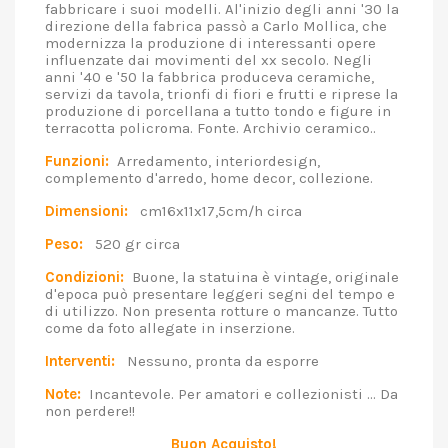
fabbricare i suoi modelli. Al'inizio degli anni '30 la
direzione della fabrica passò a Carlo Mollica, che
modernizza la produzione di interessanti opere
influenzate dai movimenti del xx secolo. Negli
anni '40 e '50 la fabbrica produceva ceramiche,
servizi da tavola, trionfi di fiori e frutti e riprese la
produzione di porcellana a tutto tondo e figure in
terracotta policroma. Fonte. Archivio ceramico..
Funzioni:
Arredamento, interiordesign,
complemento d'arredo, home decor, collezione.
Dimensioni:
cm16x11x17,5cm/h circa
Peso:
520 gr circa
Condizioni:
Buone, la statuina è vintage, originale
d'epoca può presentare leggeri segni del tempo e
di utilizzo. Non presenta rotture o mancanze. Tutto
come da foto allegate in inserzione.
Interventi:
Nessuno, pronta da esporre
Note:
Incantevole. Per amatori e collezionisti ... Da
non perdere!!
Buon Acquisto!