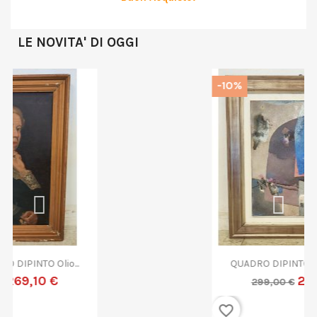
LE NOVITA' DI OGGI
-10%
QUADRO DIPINTO ASTRATTO G....
269,10 €
299,00 €
favorite_border