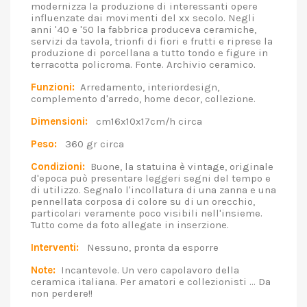
modernizza la produzione di interessanti opere
influenzate dai movimenti del xx secolo. Negli
anni '40 e '50 la fabbrica produceva ceramiche,
servizi da tavola, trionfi di fiori e frutti e riprese la
produzione di porcellana a tutto tondo e figure in
terracotta policroma. Fonte. Archivio ceramico.
Funzioni:
Arredamento, interiordesign,
complemento d'arredo, home decor, collezione.
Dimensioni:
cm16x10x17cm/h circa
Peso:
360 gr circa
Condizioni:
Buone, la statuina è vintage, originale
d'epoca può presentare leggeri segni del tempo e
di utilizzo. Segnalo l'incollatura di una zanna e una
pennellata corposa di colore su di un orecchio,
particolari veramente poco visibili nell'insieme.
Tutto come da foto allegate in inserzione.
Interventi:
Nessuno, pronta da esporre
Note:
Incantevole. Un vero capolavoro della
ceramica italiana. Per amatori e collezionisti ... Da
non perdere!!