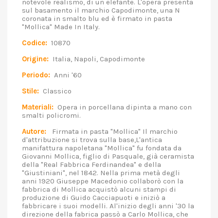
notevole realismo, di un elefante. L'opera presenta
sul basamento il marchio Capodimonte, una N
coronata in smalto blu ed è firmato in pasta
"Mollica" Made In Italy.
Codice:
10870
Origine:
Italia, Napoli, Capodimonte
Periodo:
Anni '60
Stile:
Classico
Materiali:
Opera in porcellana dipinta a mano con
smalti policromi.
Autore:
Firmata in pasta "Mollica" Il marchio
d'attribuzione si trova sulla base,L'antica
manifattura napoletana "Mollica" fu fondata da
Giovanni Mollica, figlio di Pasquale, già ceramista
della "Real Fabbrica Ferdinandea" e della
"Giustiniani", nel 1842. Nella prima metà degli
anni 1920 Giuseppe Macedonio collaborò con la
fabbrica di Mollica acquistò alcuni stampi di
produzione di Guido Cacciapuoti e iniziò a
fabbricare i suoi modelli. Al'inizio degli anni '30 la
direzione della fabrica passò a Carlo Mollica, che