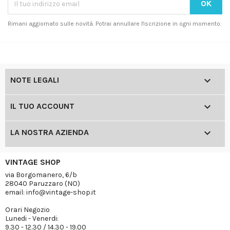
Rimani aggiornato sulle novità. Potrai annullare l'iscrizione in ogni momento.

NOTE LEGALI

IL TUO ACCOUNT

LA NOSTRA AZIENDA
VINTAGE SHOP
via Borgomanero, 6/b
28040 Paruzzaro (NO)
email: info@vintage-shop.it
Orari Negozio
Lunedi - Venerdi:
9.30 - 12.30 / 14.30 - 19.00