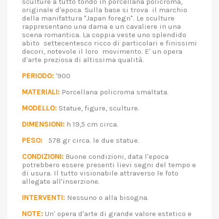
sculture a tutto tondo in porcellana policroma,
originale d'epoca. Sulla base si trova il marchio
della manifattura "Japan foregn". Le sculture
rappresentano una dama e un cavaliere in una
scena romantica. La coppia veste uno splendido
abito settecentesco ricco di particolari e finissimi
decori, notevole il loro movimento. E' un opera
d'arte preziosa di altissima qualità.
PERIODO:
'900
MATERIALI:
Porcellana policroma smaltata.
MODELLO:
Statue, figure, sculture.
DIMENSIONI:
h 19,5 cm circa.
PESO:
578 gr circa. le due statue.
CONDIZIONI:
Buone condizioni, data l'epoca
potrebbero essere presenti lievi segni del tempo e
di usura. Il tutto visionabile attraverso le foto
allegate all'inserzione.
INTERVENTI:
Nessuno o alla bisogna.
NOTE:
Un' opera d'arte di grande valore estetico e