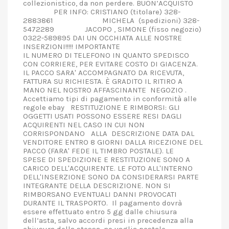
collezionistico, da non perdere. BUON’ACQUISTO
PER INFO: CRISTIANO (titolare) 328-
2883861 MICHELA (spedizioni) 328-
5472289 JACOPO , SIMONE (fisso negozio)
0322-589895 DAI UN OCCHIATA ALLE NOSTRE
INSERZIONI!!!!! IMPORTANTE
IL NUMERO DI TELEFONO IN QUANTO SPEDISCO
CON CORRIERE, PER EVITARE COSTO DI GIACENZA.
IL PACCO SARA' ACCOMPAGNATO DA RICEVUTA,
FATTURA SU RICHIESTA. È GRADITO IL RITIRO A
MANO NEL NOSTRO AFFASCINANTE NEGOZIO .
Accettiamo tipi di pagamento in conformità alle
regole ebay RESTITUZIONE E RIMBORSI: GLI
OGGETTI USATI POSSONO ESSERE RESI DAGLI
ACQUIRENTI NEL CASO IN CUI NON
CORRISPONDANO ALLA DESCRIZIONE DATA DAL
VENDITORE ENTRO 8 GIORNI DALLA RICEZIONE DEL
PACCO (FARA' FEDE IL TIMBRO POSTALE). LE
SPESE DI SPEDIZIONE E RESTITUZIONE SONO A
CARICO DELL'ACQUIRENTE. LE FOTO ALL'INTERNO
DELL'INSERZIONE SONO DA CONSIDERARSI PARTE
INTEGRANTE DELLA DESCRIZIONE. NON SI
RIMBORSANO EVENTUALI DANNI PROVOCATI
DURANTE IL TRASPORTO. Il pagamento dovrà
essere effettuato entro 5 gg dalle chiusura
dell’asta, salvo accordi presi in precedenza alla