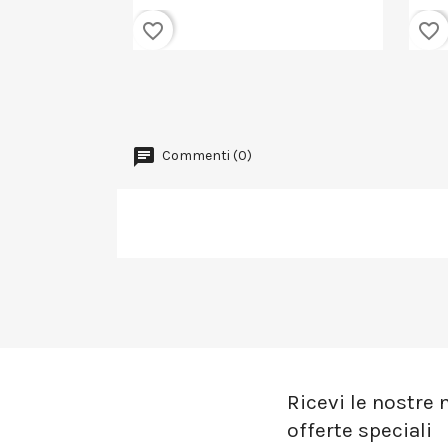
favorite_border
favorite_border
Commenti (0)
Ricevi le nostre n
offerte speciali