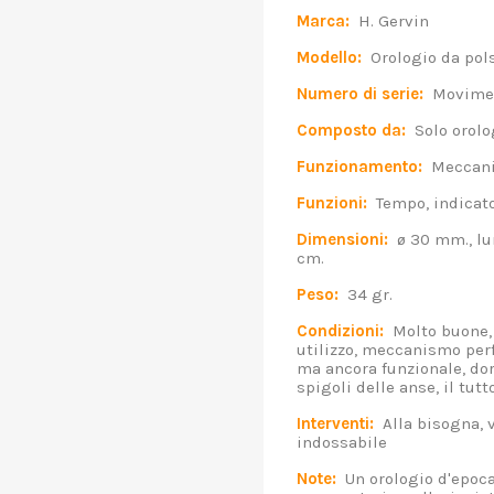
Marca:
H. Gervin
Modello:
Orologio da pol
Numero di serie:
Moviment
Composto da:
Solo orolo
Funzionamento:
Meccanic
Funzioni:
Tempo, indicator
Dimensioni:
ø 30 mm., lu
cm.
Peso:
34 gr.
Condizioni:
Molto buone, 
utilizzo, meccanismo per
ma ancora funzionale, d
spigoli delle anse, il tut
Interventi:
Alla bisogna, v
indossabile
Note:
Un orologio d'epoca,