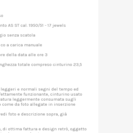
so
o AS ST cal. 1950/51 - 17 jewels
gio senza scatola
o a carica manuale
e della data alle ore 3
nghezza totale compreso cinturino 23,5
leggeri e normali segni del tempo ed
fettamente funzionante, cinturino usato
oratura leggermente consumata sugli
to come da foto allegate in inserzione
edi foto e descrizione sopra, già
 di ottima fattura e design retrò, oggetto