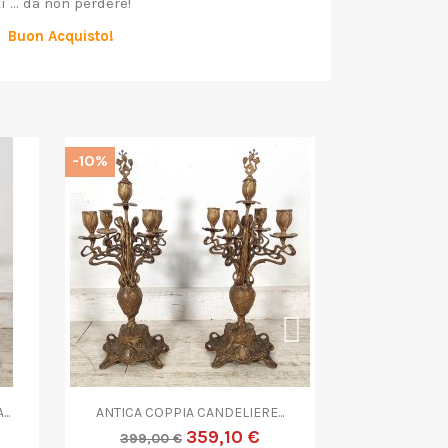
 ... da non perdere!
Buon Acquisto!
-10%
-10%


Anteprima
A
ANTICO OROLOGIO...
ANTICO CE
170,10 €
189,00 €
99,00