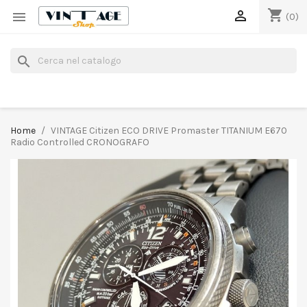
shopping_cart


(0)
search
Home
VINTAGE Citizen ECO DRIVE Promaster TITANIUM E670
Radio Controlled CRONOGRAFO