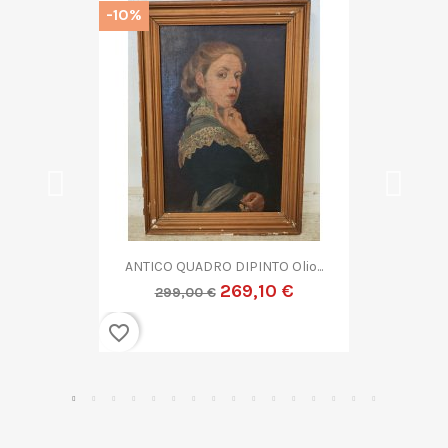
-10%
QUADRO DIPINTO ASTRATTO G....
269,10 €
299,00 €
favorite_border