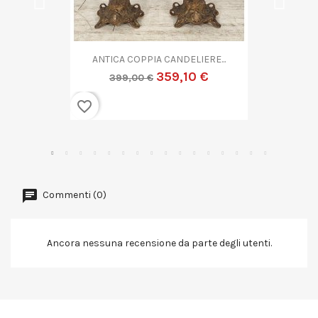
ANTICA COPPA VETRO...
719,10 €
799,00 €
favorite_border
Commenti (0)
Ancora nessuna recensione da parte degli utenti.