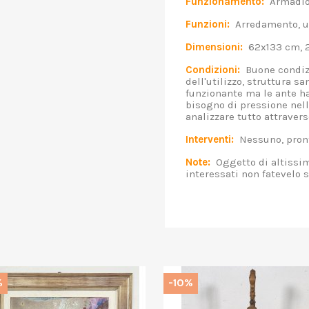
Funzionamento:
Armadio 
Funzioni:
Arredamento, u
Dimensioni:
62x133 cm, 
Condizioni:
Buone condizi
dell'utilizzo, struttura sa
funzionante ma le ante h
bisogno di pressione nell
analizzare tutto attravers
Interventi:
Nessuno, pront
Note:
Oggetto di altissima
interessati non fatevelo 
%
-10%