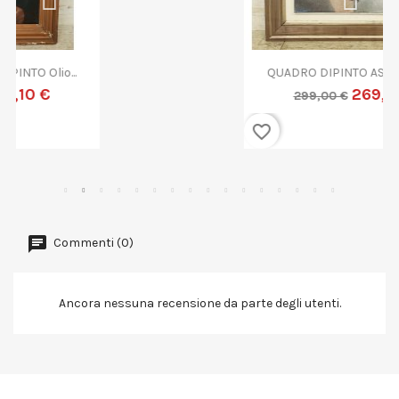
QUADRO DIPINTO ASTRATTO G....
269,10 €
299,00 €
favorite_border
Commenti (0)
Ancora nessuna recensione da parte degli utenti.