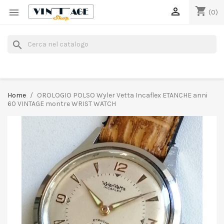
shopping_cart


(0)
search
Home
OROLOGIO POLSO Wyler Vetta Incaflex ETANCHE anni
60 VINTAGE montre WRIST WATCH