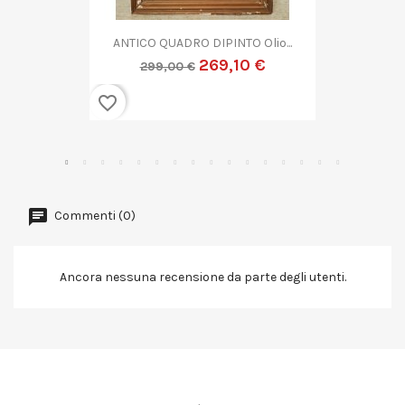
QUADRO DIPINTO ASTRATTO G....
269,10 €
299,00 €
favorite_border
Commenti (0)
Ancora nessuna recensione da parte degli utenti.