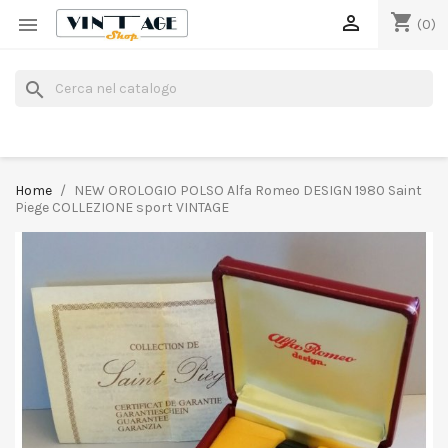
shopping_cart


(0)
search
Home
NEW OROLOGIO POLSO Alfa Romeo DESIGN 1980 Saint
Piege COLLEZIONE sport VINTAGE